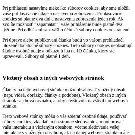
Pri prihlásení nastavíme niekoľko súborov cookies, aby sme uložili
vaše prihlasovacie údaje a nastavenia zobrazenia. Prihlasovacie
cookies sú platné dva dni a nastavenia zobrazenia jeden rok. Ak
zvolíte možnosť “zapamätať”, vaše prihlásenie bude platné dva
týždne. Pri odhlásení sa z vášho účtu sú súbory cookies odstránené.
Pri úprave alebo publikovaní článku budú vo vašom prehliadači
uložené dodatočné súbory cookies. Tieto súbory cookies neobsahujú
žiadne osobné údaje a odkazujú iba na ID článku, ktorý ste
upravovali. Súbory sú platné 1 deň.
Vložený obsah z iných webových stránok
Články na tejto webovej stránke môžu obsahovať vložený obsah
(napr. videá, obrázky, články a podobne). Vložený obsah z iných
stránok sa chová rovnako, akoby návštevník navštívil inú webovú
stránku.
Tieto webové stránky môžu o vás zbierať osobné údaje, používať
súbory cookies, vkladať treťo-stranné sledovanie a monitorovať
vašu interakciu s vloženým obsahom, včetne sledovania vašej
interakcie s vloženým obsahom, ak na danej webovej stránke máte