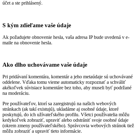
účet a ste prihlásený.
S kým zdieľame vaše údaje
Ak požadujete obnovenie hesla, vaša adresa IP bude uvedená v e-
maile na obnovenie hesla.
Ako dlho uchovávame vaše údaje
Pri pridávaní komentára, komentár a jeho metaúdaje sú uchovávané
oddelene. Vďaka tomu vieme automaticky rozpoznať a schváliť
akékoľvek súvisiace komentáre bez toho, aby museli byť podržané
na moderáciu.
Pre používateľov, ktorí sa zaregistrujú na našich webových
stránkach (ak takí existujú), ukladáme aj osobné údaje, ktoré
poskytujú, do ich užívateľského profilu. Všetci používatelia môžu
kedykoľvek zobraziť, upraviť alebo odstrániť svoje osobné údaje
(okrem zmeny používateľského). Správcovia webových stránok tiež
môžu zobraziť a upraviť tieto informácie.